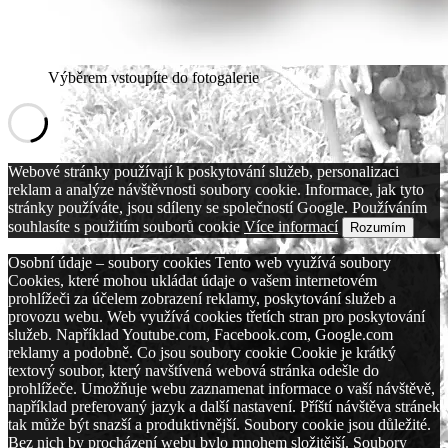
Výběrem vstoupíte do fotogalerie
Webové stránky používají k poskytování služeb, personalizaci
reklam a analýze návštěvnosti soubory cookie. Informace, jak tyto
stránky používáte, jsou sdíleny se společností Google. Používáním
souhlasíte s použitím souborů cookie
Více informací
Rozumím
Osobní údaje – soubory cookies Tento web využívá soubory
Cookies, které mohou ukládat údaje o vašem internetovém
prohlížeči za účelem zobrazení reklamy, poskytování služeb a
provozu webu. Web využívá cookies třetích stran pro poskytování
služeb. Například Youtube.com, Facebook.com, Google.com
reklamy a podobně. Co jsou soubory cookie Cookie je krátký
textový soubor, který navštívená webová stránka odešle do
prohlížeče. Umožňuje webu zaznamenat informace o vaší návštěvě,
například preferovaný jazyk a další nastavení. Příští návštěva stránek
tak může být snazší a produktivnější. Soubory cookie jsou důležité.
Bez nich by procházení webu bylo mnohem složitější. Soubory