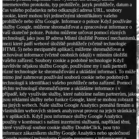
internetového protokolu, typ prohlížeče, jazyk prohlížeče, datum a
čas vašeho požadavku nebo odkazující adresa URL, soubory
cookie, které mohou být jedinečnými identifikátory vašeho
prohlížeče nebo účtu Google. Informace o poloze Když používáte
služby Google, můžeme shromažďovat a zpracovávat informace o
vaší skutečné poloze. Polohu můžeme určovat pomocí různých
technologií, jako jsou IP adresa Místní úložiště Pomocí mechanismů,
mezi které patří webové úložiště prohlížeče (včetně technologie
HTML 5) nebo mezipaměti aplikací, můžeme shromažďovat a
uchovávat informace (včetně osobních údajů) v místním úložišti
vašeho zařízení. Soubory cookie a podobné technologie Když
navštívíte nějakou službu Google, používáme my i naši partneři
různé technologie ke shromažďování a ukládání informací. To může
mimo jiné zahrnovat používání souborů cookie nebo podobných
technologií k identifikaci vašeho prohlížeče nebo zařízení. Pomocí
těchto technologií shromažďujeme a ukládáme informace i v
případě, kdy využíváte služby, které nabízíme našim partnerům, jako
jsou reklamní služby nebo funkce Google, které se mohou zobrazit
na jiných webech. Naše služba Google Analytics pomáhá firmám a
vlastníkům webových stránek analyzovat provoz na jejich stránkách
a v aplikacích. Když jsou informace služby Google Analytics
použity v kombinaci s našimi inzertními službami, například těmi,
které využívají soubor cookie služby DoubleClick, jsou tyto
informace zákazníkem služby Google Analytics nebo společností
Google pomocí technologie Google propojeny s informacemi o