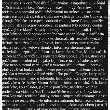
cookie slouží k celé řadě účelů. Používáme je například k ukládání
vašich nastavení bezpečného vyhledávání, k výběru relevantních
reklam, ke sledování počtu návštěvníků na stránce, k usnadnění
registrace nových služeb a k ochraně vašich dat. Použité Cookies od
Google Přečtěte si o typech souborů cookie, které Google používá,
a o tom, jak společnost Google a její partneři tyto soubory cookie
využívají v reklamě. Zásady ochrany soukromí popisují, jak při
používání souborů cookie chráníme vaše osobní údaje a další data.
Informace, které soubory cookies shromažďují Text níže využívá
definici ze služeb Google Privaci, která je v omezením rozsahu
platná i pro tyto webové stránky: Informace shromažďujeme
následujícími způsoby: Informace, které nám sdělíte. Mnoho našich
služeb například vyžaduje registraci účtu Google. Při registraci vás
požádáme o osobní údaje, jako je jméno, e-mailová adresa, telefonní
číslo nebo platební karta, které k vašemu účtu uložíme. Chcete-li
plně využívat funkce sdílení, které poskytujeme, můžeme vás také
požádat o vytvoření veřejně viditelného profilu Google, který může
obsahovat vaše jméno a fotografii. Informace, které získáváme, když
používáte naše služby. Shromažďujeme informace o službách, které
používáte, i o způsobu, jakým je používáte, například když se
podíváte na video na YouTube, navštívíte webové stránky, které
využívají naše reklamní služby, nebo sledujete naše reklamy a obsah
nebo na ně reagujete. Tyto informace zahrnují: Informace o zařízení
Informace z protokolu podrobnosti o tom, jakým způsobem jste naši
službu použili, například vaše vyhledávací dotazy, adresa