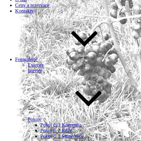
Ceny a rezervace
Kontakty
Fotogalerie
Exteriér
Interiér
Pokoje
Pokoj č. 1 Kopretina
Pokoj č. 2 Růže
Pokoj č. 3 Slunečnice